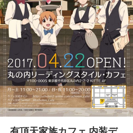
有頂天家族カフェ 内装デ